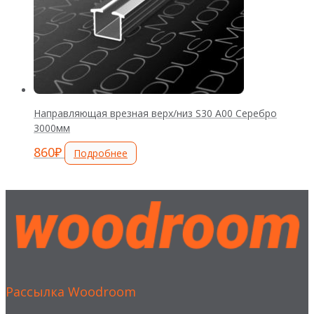
Направляющая врезная верх/низ S30 А00 Серебро
3000мм
860
₽
Подробнее
Рассылка Woodroom