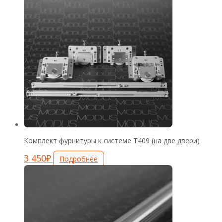
Комплект фурнитуры к системе Т409 (на две двери)
3 450
₽
Подробнее