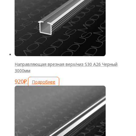
Направляющая врезная верх/низ S30 А26 Черный
3000мм
920
₽
Подробнее