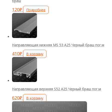
браш
120
₽
Подробнее
Направляющая нижняя MS 53 А25 Черный браш пог.м
410
₽
В корзину
Направляющая верхняя S52 А25 Черный браш пог.м
620
₽
В корзину