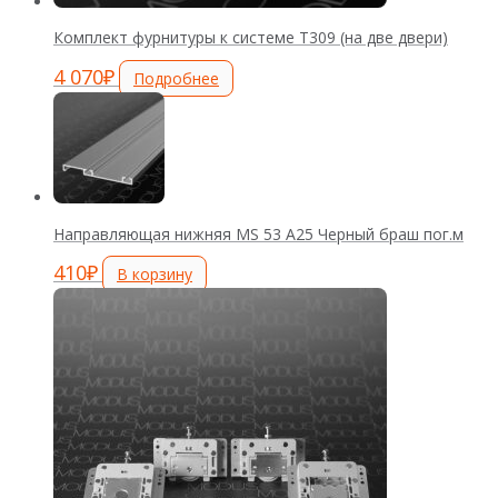
Комплект фурнитуры к системе Т309 (на две двери)
4 070
₽
Подробнее
Направляющая нижняя MS 53 А25 Черный браш пог.м
410
₽
В корзину