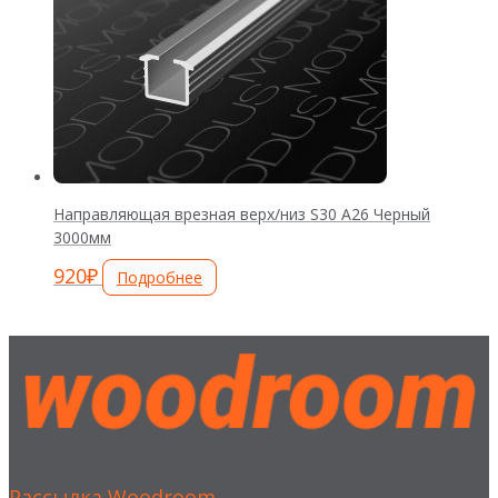
Направляющая врезная верх/низ S30 А26 Черный
3000мм
920
₽
Подробнее
Рассылка Woodroom