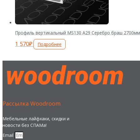
Профиль вертикальный MS130 А29 Серебро браш 2700мм
1 570
₽
Подробнее
Рассылка Woodroom
Мебельные лайфхаки, скидки и
новости без СПАМа!
Email