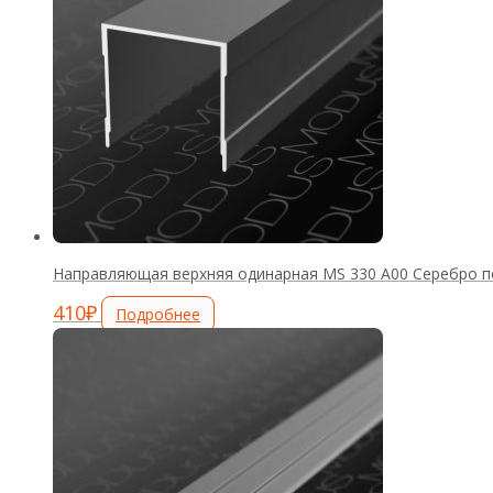
Направляющая верхняя одинарная MS 330 А00 Серебро п
410
₽
Подробнее