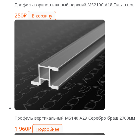
Профиль горизонтальный верхний MS210С А18 Титан пог
250
₽
В корзину
Профиль вертикальный MS140 А29 Серебро браш 2700мм
1 960
₽
Подробнее