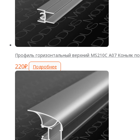
Профиль горизонтальный верхний MS210С А07 Коньяк по
220
₽
Подробнее