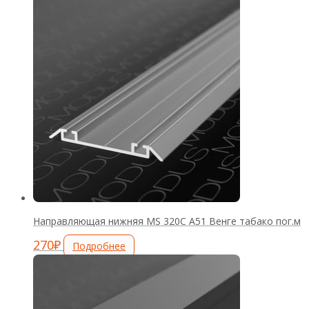
Направляющая нижняя MS 320С А51 Венге табако пог.м
270
₽
Подробнее