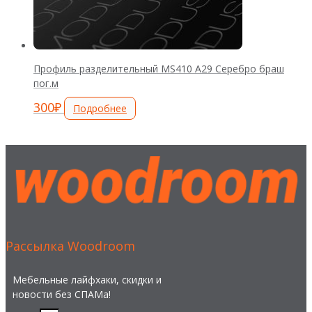
Профиль разделительный MS410 А29 Серебро браш
пог.м
300
₽
Подробнее
Рассылка Woodroom
Мебельные лайфхаки, скидки и
новости без СПАМа!