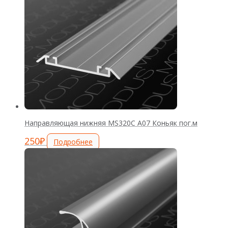
Направляющая нижняя MS320С А07 Коньяк пог.м
250
₽
Подробнее