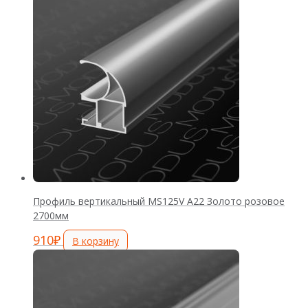
Профиль вертикальный MS125V А22 Золото розовое
2700мм
910
₽
В корзину