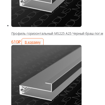
Профиль горизонтальный MS225 А25 Черный браш пог.м
610
₽
В корзину