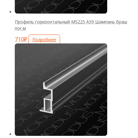
Профиль горизонтальный MS225 А59 Шампань браш
пог.м
710
₽
Подробнее