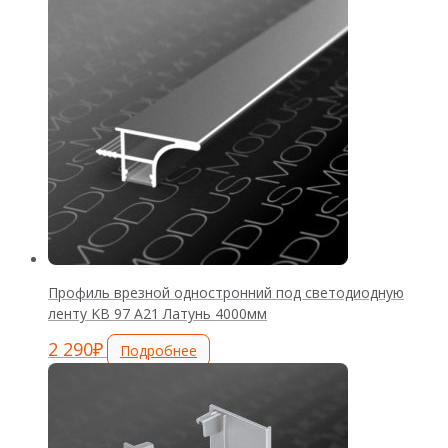
Профиль врезной одностронний под светодиодную
ленту KB 97 А21 Латунь 4000мм
2 290
₽
Подробнее