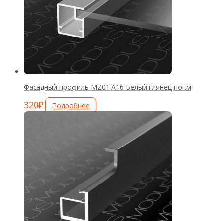
Фасадный профиль MZ01 А16 Белый глянец пог.м
320
₽
Подробнее