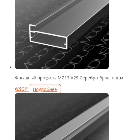
Фасадный профиль MZ13 А29 Серебро браш пог.м
630
₽
Подробнее