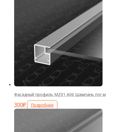
Фасадный профиль MZ01 А06 Шампань пог.м
300
₽
Подробнее