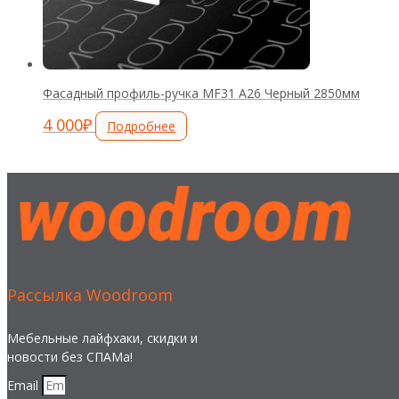
Фасадный профиль-ручка MF31 А26 Черный 2850мм
4 000
₽
Подробнее
Рассылка Woodroom
Мебельные лайфхаки, скидки и
новости без СПАМа!
Email