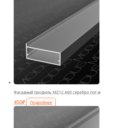
Фасадный профиль MZ12 А00 серебро пог.м
450
₽
Подробнее