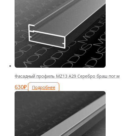
Фасадный профиль MZ13 А29 Серебро браш пог.м
630
₽
Подробнее